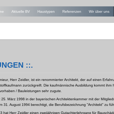
me
Aktuelle BV
Haustypen
Referenzen
Wir über uns
NGEN ::.
ieur, Herr Zeidler, ist ein renommierter Architekt, der auf einen Erfah
stoffkaufmann zurückgreift. Die kaufmännische Ausbildung kommt ihm 
orhaben / Bauleistungen sehr zugute.
eit 25. März 1998 in der bayerischen Architektenkammer mit der Mitgli
m 31. August 1994 berechtigt, die Berufsbezeichnung "Architekt" zu fü
 hat Herr Zeidler einen zweijährigen Gutachterlehrgang für Bauschäde